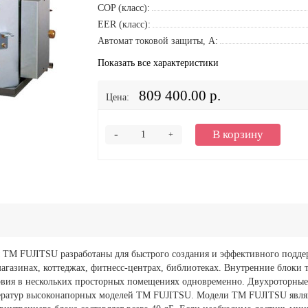
COP (класс):
EER (класс):
Автомат токовой защиты, A:
Показать все характеристики
809 400.00 р.
Цена:
-
В корзину
+
ТМ FUJITSU разработаны для быстрого создания и эффективного подде
азинах, коттеджах, фитнесс-центрах, библиотеках. Внутренние блоки т
ловия в нескольких просторных помещениях одновременно. Двухроторны
ератур высоконапорных моделей ТМ FUJITSU. Модели ТМ FUJITSU являю