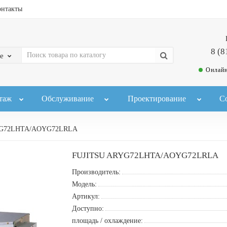
онтакты
8 (8
е
Онлайн
таж
Обслуживание
Проектирование
С
YG72LHTA/AOYG72LRLA
FUJITSU ARYG72LHTA/AOYG72LRLA
Производитель:
Модель:
Артикул:
Доступно:
площадь / охлаждение: