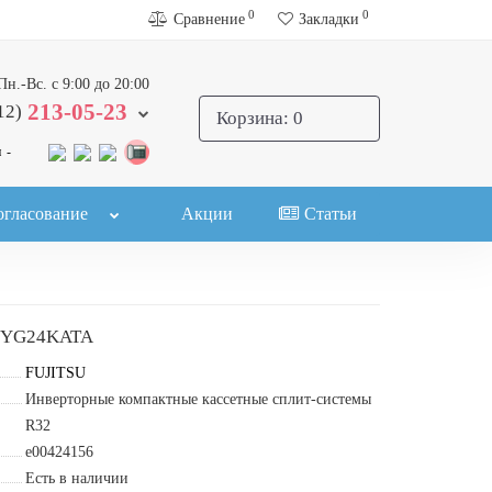
0
0
Сравнение
Закладки
Пн.-Вс. с 9:00 до 20:00
213-05-23
12)
Корзина
: 0
 -
огласование
Акции
Статьи
OYG24KATA
FUJITSU
Инверторные компактные кассетные сплит-системы
R32
e00424156
Есть в наличии