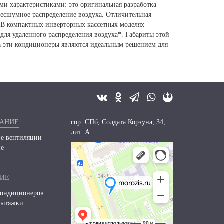
и характеристиками: это оригинальная разработка
бесшумное распределение воздуха. Отличительная
. В компактных инверторных кассетных моделях
ля удаленного распределения воздуха*. Габариты этой
ма эти кондиционеры являются идеальным решением для
ВАНИЕ
гор. СПб, Солдата Корзуна, 34,
лит. А
е вентиляции
ие
в
НИЕ
кондиционеров
вытяжки