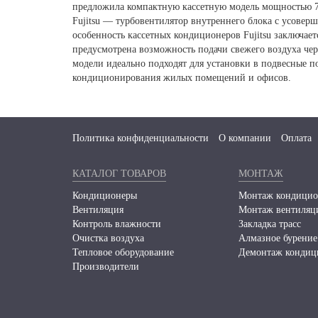
предложила компактную кассетную модель мощностью 7,
Fujitsu — турбовентилятор внутреннего блока с усове
особенность кассетных кондиционеров Fujitsu заключае
предусмотрена возможность подачи свежего воздуха че
модели идеально подходят для установки в подвесные 
кондиционирования жилых помещений и офисов.
Политика конфиденциальности
О компании
Оплата
КАТАЛОГ ТОВАРОВ
МОНТАЖ
Кондиционеры
Монтаж кондицио
Вентиляция
Монтаж вентиляц
Контроль влажности
Закладка трасс
Очистка воздуха
Алмазное бурение
Тепловое оборудование
Демонтаж кондиц
Производители