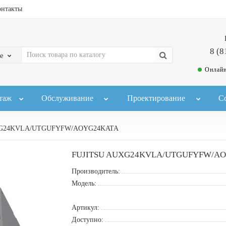
онтакты
8 (8
е
Онлайн
таж
Обслуживание
Проектирование
С
XG24KVLA/UTGUFYFW/AOYG24KATA
FUJITSU AUXG24KVLA/UTGUFYFW/A
Производитель:
Модель:
Артикул:
Доступно: