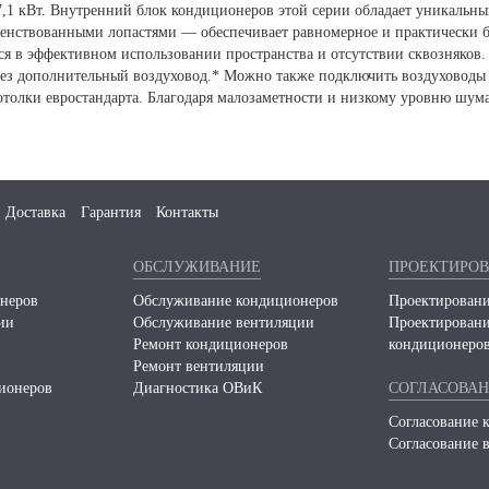
1 кВт. Внутренний блок кондиционеров этой серии обладает уникальным
ршенствованными лопастями — обеспечивает равномерное и практически 
тся в эффективном использовании пространства и отсутствии сквозняков
рез дополнительный воздуховод.* Можно также подключить воздуховоды д
потолки евростандарта. Благодаря малозаметности и низкому уровню шу
Доставка
Гарантия
Контакты
ОБСЛУЖИВАНИЕ
ПРОЕКТИРО
неров
Обслуживание кондиционеров
Проектировани
ии
Обслуживание вентиляции
Проектирован
Ремонт кондиционеров
кондиционеро
Ремонт вентиляции
ионеров
Диагностика ОВиК
СОГЛАСОВА
Согласование 
Согласование 