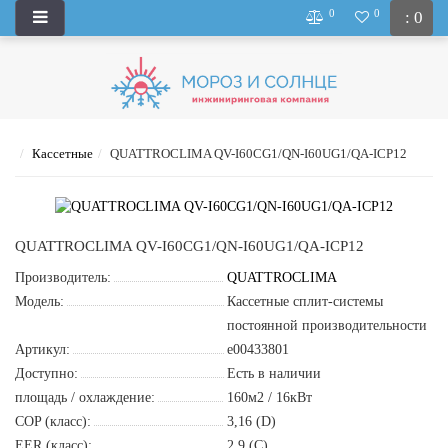
0
0
: 0
Кассетные
QUATTROCLIMA QV-I60CG1/QN-I60UG1/QA-ICP12
QUATTROCLIMA QV-I60CG1/QN-I60UG1/QA-ICP12
Производитель:
QUATTROCLIMA
Модель:
Кассетные сплит-системы
постоянной производительности
Артикул:
e00433801
Доступно:
Есть в наличии
площадь / охлаждение:
160м2 / 16кВт
COP (класс):
3,16 (D)
EER (класс):
2,9 (C)