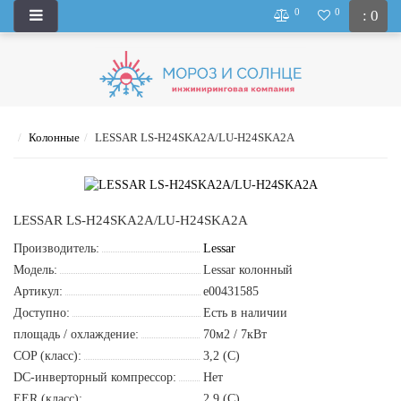
0
0
: 0
Колонные
LESSAR LS-H24SKA2A/LU-H24SKA2A
LESSAR LS-H24SKA2A/LU-H24SKA2A
Производитель:
Lessar
Модель:
Lessar колонный
Артикул:
e00431585
Доступно:
Есть в наличии
площадь / охлаждение:
70м2 / 7кВт
COP (класс):
3,2 (С)
DC-инверторный компрессор:
Нет
EER (класс):
2,9 (С)