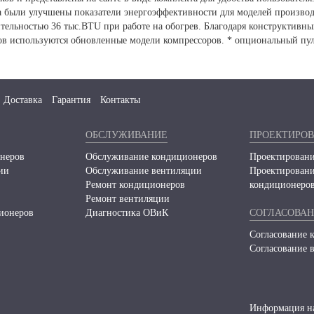
а были улучшены показатели энергоэффективности для моделей производ
дительностью 36 тыс.BTU при работе на обогрев. Благодаря конструктив
ов используются обновленные модели компрессоров. * опциональный п
Доставка
Гарантия
Контакты
ОБСЛУЖИВАНИЕ
ПРОЕКТИРО
неров
Обслуживание кондиционеров
Проектировани
ии
Обслуживание вентиляции
Проектирован
Ремонт кондиционеров
кондиционеро
Ремонт вентиляции
ионеров
Диагностика ОВиК
СОГЛАСОВА
Согласование 
Согласование 
Информация на 