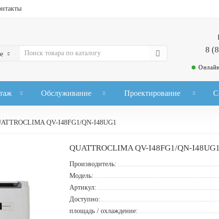
онтакты
8 (
е
Онлайн
таж
Обслуживание
Проектирование
С
ATTROCLIMA QV-I48FG1/QN-I48UG1
QUATTROCLIMA QV-I48FG1/QN-I48UG
Производитель:
Модель:
Артикул:
Доступно:
площадь / охлаждение: