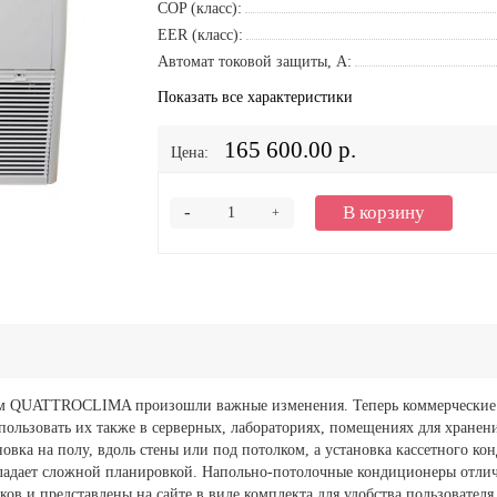
COP (класс):
EER (класс):
Автомат токовой защиты, A:
Показать все характеристики
165 600.00 р.
Цена:
-
В корзину
+
ем QUATTROCLIMA произошли важные изменения. Теперь коммерческие к
спользовать их также в серверных, лабораториях, помещениях для хранен
новка на полу, вдоль стены или под потолком, а установка кассетного ко
бладает сложной планировкой. Напольно-потолочные кондиционеры отли
ов и представлены на сайте в виде комплекта для удобства пользовател