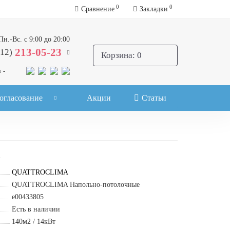
0
0
Сравнение
Закладки
Пн.-Вс. с 9:00 до 20:00
213-05-23
812)
Корзина
: 0
 -
огласование
Акции
Статьи
1
QUATTROCLIMA
QUATTROCLIMA Напольно-потолочные
e00433805
Есть в наличии
140м2 / 14кВт