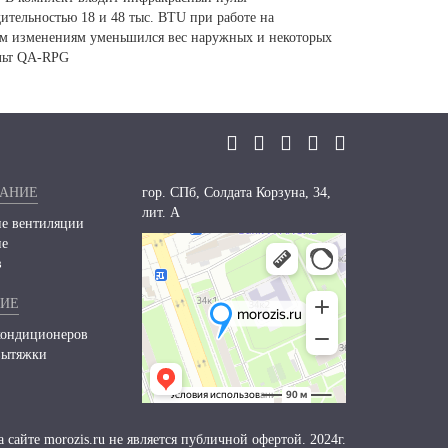
ительностью 18 и 48 тыс. BTU при работе на
ным изменениям уменьшился вес наружных и некоторых
ульт QA-RPG
ВАНИЕ
гор. СПб, Солдата Корзуна, 34,
лит. А
е вентиляции
ие
в
НИЕ
кондиционеров
вытяжки
сайте morozis.ru не является публичной офертой. 2024г.