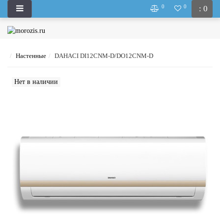
0
0
: 0
Настенные
DAHACI DI12CNM-D/DO12CNM-D
Нет в наличии