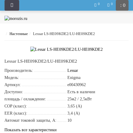
0
0
: 0
Настенные
Lessar LS-HE09KDE2/LU-HE09KDE2
Lessar LS-HE09KDE2/LU-HE09KDE2
Производитель:
Lessar
Модель:
Enigma
Артикул:
e00430962
Доступно:
Есть в наличии
площадь / охлаждение:
25м2 / 2,5кВт
COP (класс):
3,65 (A)
EER (класс):
3,4 (A)
Автомат токовой защиты, A:
10
Показать все характеристики