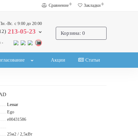
0
0
Сравнение
Закладки
Пн.-Вс. с 9:00 до 20:00
213-05-23
12)
Корзина
: 0
 -
огласование
Акции
Статьи
2AD
Lessar
Ego
e00431586
25м2 / 2,5кВт