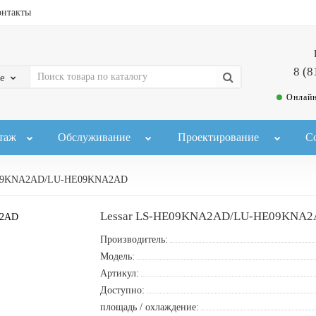
онтакты
8 (8
е
Онлайн
таж
Обслуживание
Проектирование
С
E09KNA2AD/LU-HE09KNA2AD
Lessar LS-HE09KNA2AD/LU-HE09KNA
Производитель:
Модель:
Артикул:
Доступно:
площадь / охлаждение: