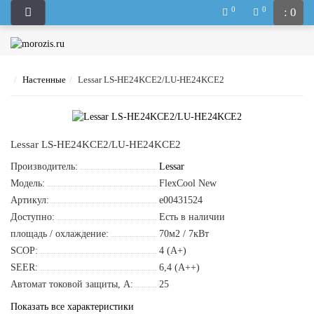
0
0
: 0
Настенные
Lessar LS-HE24KCE2/LU-HE24KCE2
Lessar LS-HE24KCE2/LU-HE24KCE2
Производитель:
Lessar
Модель:
FlexCool New
Артикул:
e00431524
Доступно:
Есть в наличии
площадь / охлаждение:
70м2 / 7кВт
SCOP:
4 (A+)
SEER:
6,4 (A++)
Автомат токовой защиты, A:
25
Показать все характеристики