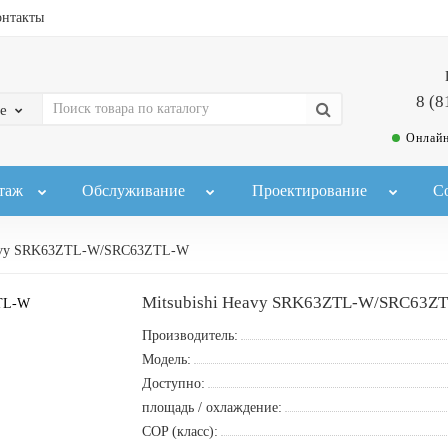
онтакты
8 (8
е
Онлайн
таж
Обслуживание
Проектирование
С
eavy SRK63ZTL-W/SRC63ZTL-W
Mitsubishi Heavy SRK63ZTL-W/SRC63Z
Производитель:
Модель:
Доступно:
площадь / охлаждение:
COP (класс):