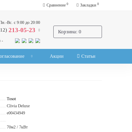
0
0
Сравнение
Закладки
Пн.-Вс. с 9:00 до 20:00
213-05-23
812)
Корзина
: 0
 -
огласование
Акции
Статьи
Tosot
Clivia Deluxe
e00434949
70м2 / 7кВт