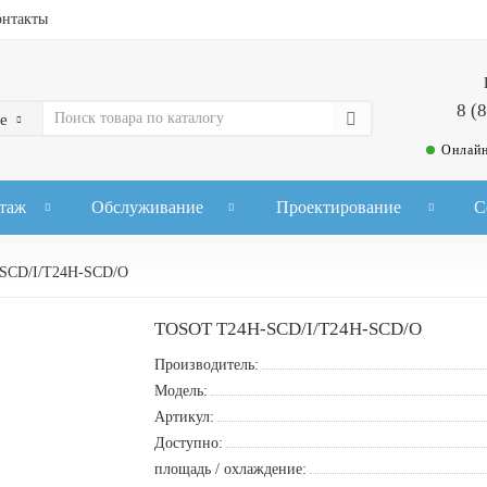
онтакты
8 (
е
Онлайн
таж
Обслуживание
Проектирование
С
SCD/I/T24H-SCD/O
TOSOT T24H-SCD/I/T24H-SCD/O
Производитель:
Модель:
Артикул:
Доступно:
площадь / охлаждение: