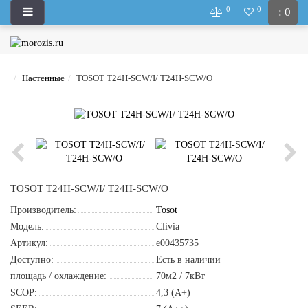
0
0
: 0
Настенные
TOSOT T24H-SCW/I/ T24H-SCW/O
TOSOT T24H-SCW/I/ T24H-SCW/O
Производитель:
Tosot
Модель:
Clivia
Артикул:
e00435735
Доступно:
Есть в наличии
площадь / охлаждение:
70м2 / 7кВт
SCOP:
4,3 (A+)