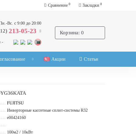
0
0
Сравнение
Закладки
Пн.-Вс. с 9:00 до 20:00
213-05-23
812)
Корзина
: 0
 -
огласование
Акции
Статьи
OYG36KATA
FUJITSU
Инверторные кассетные сплит-системы R32
e00424160
100м2 / 10кВт