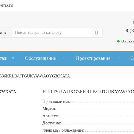
онтакты
8 (
е
Онлайн
таж
Обслуживание
Проектирование
С
XG36KRLB/UTGUKYAW/AOYG36KATA
FUJITSU AUXG36KRLB/UTGUKYAW/A
Производитель:
Модель:
Артикул:
Доступно:
площадь / охлаждение: