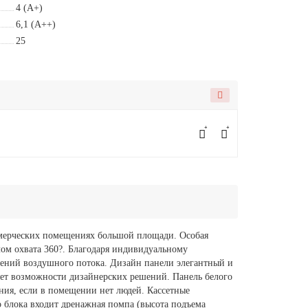
4 (A+)
6,1 (A++)
25
ммерческих помещениях большой площади. Особая
лом охвата 360?. Благодаря индивидуальному
лений воздушного потока. Дизайн панели элегантный и
ряет возможности дизайнерских решений. Панель белого
ния, если в помещении нет людей. Кассетные
 блока входит дренажная помпа (высота подъема