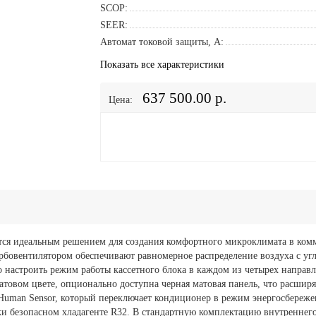
SCOP:
SEER:
Автомат токовой защиты, A:
Показать все характеристики
637 500.00 р.
Цена:
ются идеальным решением для создания комфортного микроклимата в ко
рбовентилятором обеспечивают равномерное распределение воздуха с уг
 настроить режим работы кассетного блока в каждом из четырех направ
атовом цвете, опционально доступна черная матовая панель, что расши
Human Sensor, который переключает кондиционер в режим энергосбереже
и безопасном хладагенте R32. В стандартную комплектацию внутреннего